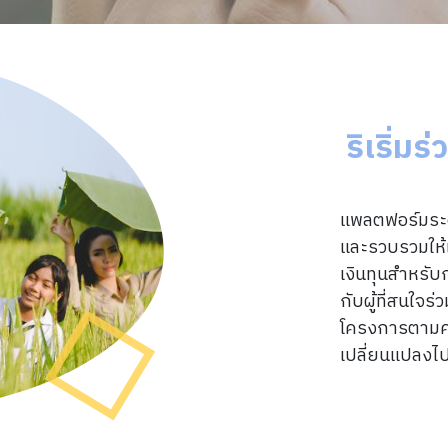
ริเริ่มร
แพลตฟอร์มระดม
และรวบรวมให้
เงินทุนสำหรับ
กับผู้ที่สนใจร
โครงการตามคว
เปลี่ยนแปลงไ